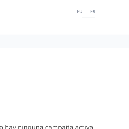
EU
ES
o hay ninguna campaña activa